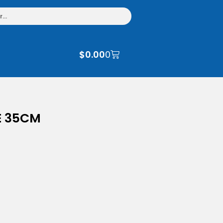
$
0.00
0
E 35CM