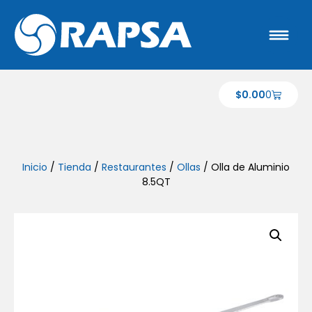
$
0.00
0
Inicio
/
Tienda
/
Restaurantes
/
Ollas
/ Olla de Aluminio
8.5QT