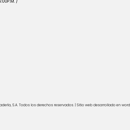
:00P.M. /
ería, S.A. Todos los derechos reservados. | Sitio web desarrollado en wor