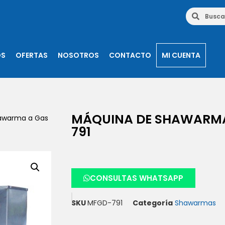
OS
OFERTAS
NOSOTROS
CONTACTO
MI CUENTA
MÁQUINA DE SHAWARMA
awarma a Gas
791
CONSULTAS WHATSAPP
SKU
MFGD-791
Categoría
Shawarmas