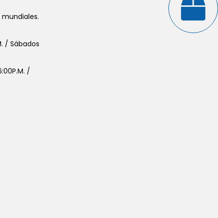
s mundiales.
.M. / Sábados
:00P.M. /