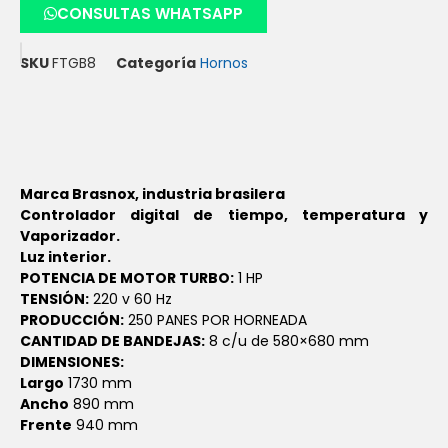
CONSULTAS WHATSAPP
SKU
FTGB8
Categoría
Hornos
Marca Brasnox, industria brasilera
Controlador digital de tiempo, temperatura y
Vaporizador.
Luz interior.
POTENCIA DE MOTOR TURBO:
1 HP
TENSIÓN:
220 v 60 Hz
PRODUCCIÓN:
250 PANES POR HORNEADA
CANTIDAD DE BANDEJAS:
8 c/u de 580×680 mm
DIMENSIONES:
Largo
1730 mm
Ancho
890 mm
Frente
940 mm