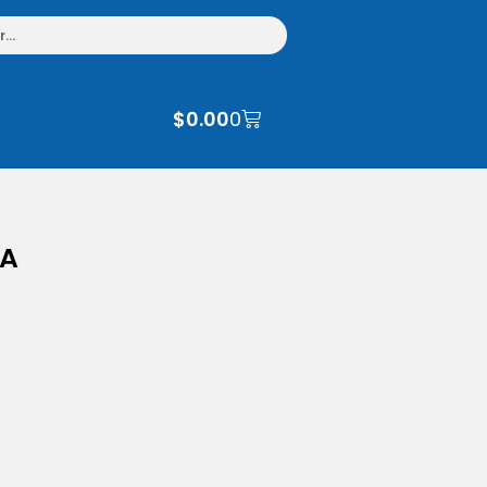
$
0.00
0
CA