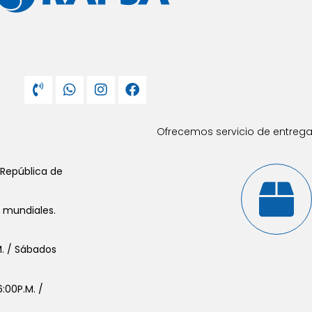
Ofrecemos servicio de entrega 
 República de
s mundiales.
.M. / Sábados
:00P.M. /