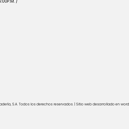
:00P.M. /
ería, S.A. Todos los derechos reservados. | Sitio web desarrollado en wor