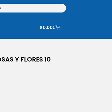
$
0.00
0
AS Y FLORES 10