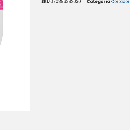
SKU
070896382030
Categoría
Cortador