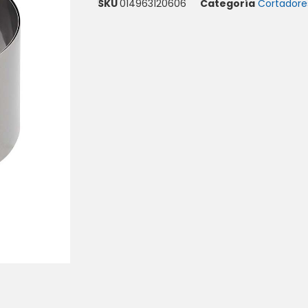
SKU
014963120606
Categoría
Cortadore