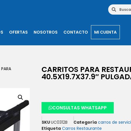
OS
OFERTAS
NOSOTROS
CONTACTO
MI CUENTA
CARRITOS PARA RESTAUR
 PARA
40.5X19.7X37.9″ PULGA
CONSULTAS WHATSAPP
SKU
UC0312B
Categoría
carros de servic
Etiqueta
Carros Restaurante