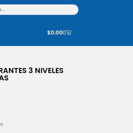
$
0.00
0
ANTES 3 NIVELES
DAS
io