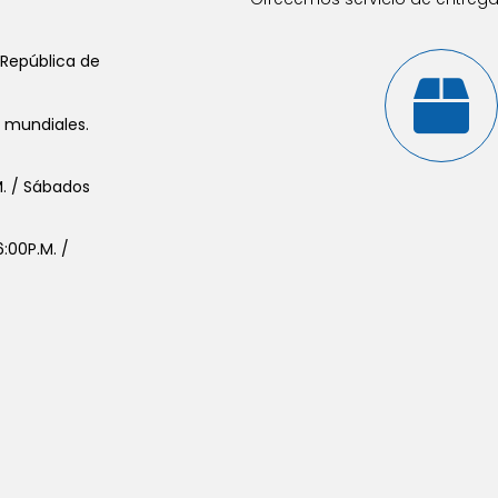
 República de
s mundiales.
.M. / Sábados
:00P.M. /