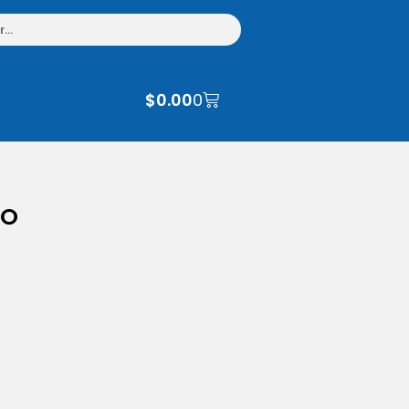
$
0.00
0
JO