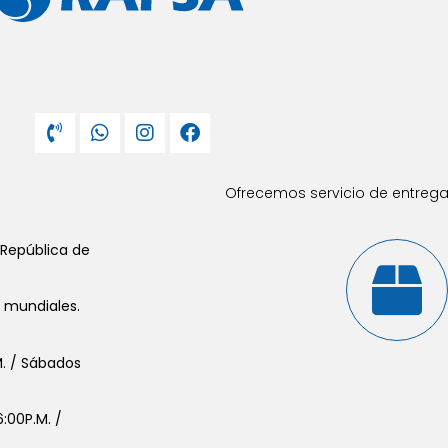
Ofrecemos servicio de entrega 
 República de
s mundiales.
.M. / Sábados
:00P.M. /